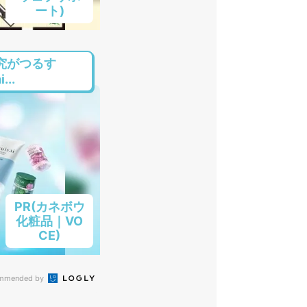
ート)
究がつるす
..
PR(カネボウ
化粧品｜VO
CE)
mmended by