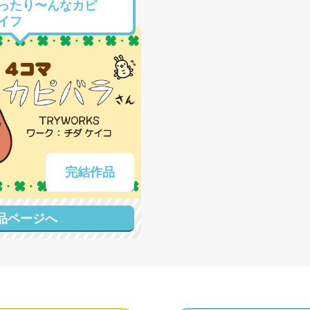
ったり〜んなカピ
イフ
完結作品
品ページへ