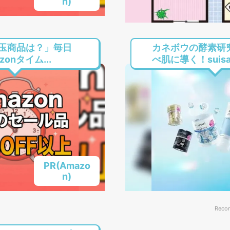
n)
玉商品は？」毎日
カネボウの酵素研
onタイム...
べ肌に導く！suisai.
PR(Amazo
n)
Reco