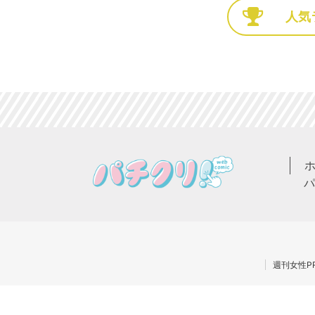
人気
パ
週刊女性PR