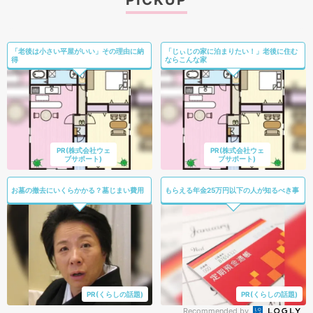
PICKUP
「老後は小さい平屋がいい」その理由に納
「じぃじの家に泊まりたい！」老後に住む
得
ならこんな家
PR(株式会社ウェ
PR(株式会社ウェ
ブサポート)
ブサポート)
お墓の撤去にいくらかかる？墓じまい費用
もらえる年金25万円以下の人が知るべき事
PR(くらしの話題)
PR(くらしの話題)
Recommended by