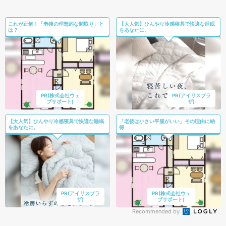
これが正解！「老後の理想的な間取り」と
【大人気】ひんやり冷感寝具で快適な睡眠
は？
をあなたに。
PR(株式会社ウェ
PR(アイリスプラ
ブサポート)
ザ)
【大人気】ひんやり冷感寝具で快適な睡眠
「老後は小さい平屋がいい」その理由に納
をあなたに。
得
PR(アイリスプラ
PR(株式会社ウェ
ザ)
ブサポート)
Recommended by