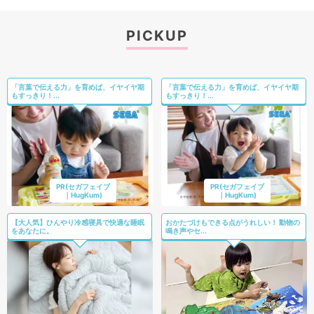
PICKUP
「言葉で伝える力」を育めば、イヤイヤ期
「言葉で伝える力」を育めば、イヤイヤ期
もすっきり！...
もすっきり！...
PR(セガフェイブ
PR(セガフェイブ
｜HugKum)
｜HugKum)
【大人気】ひんやり冷感寝具で快適な睡眠
おかたづけもできる点がうれしい！ 動物の
をあなたに。
鳴き声やセ...