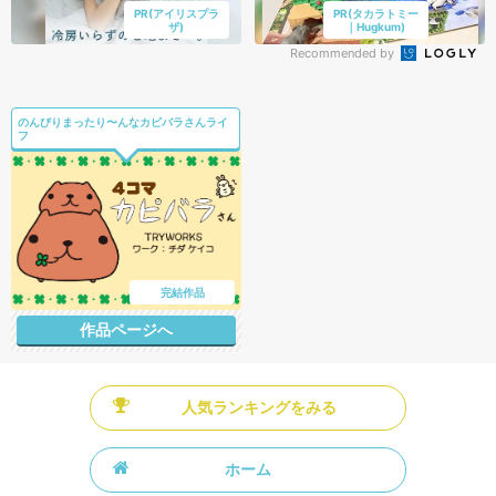
PR(アイリスプラ
PR(タカラトミー
ザ)
｜Hugkum)
Recommended by
のんびりまったり〜んなカピバラさんライ
フ
完結作品
作品ページへ
人気ランキングをみる
ホーム