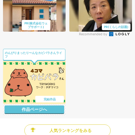
PR(株式会社ウェ
ブサポート)
PR(くらしの話題)
Recommended by
のんびりまったり〜んなカピバラさんライ
フ
完結作品
作品ページへ
人気ランキングをみる