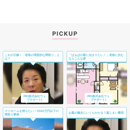
PICKUP
これが正解！「老後の理想的な間取り」と
「ばぁばの家に泊まりたい！」老後に住む
は？
ならこんな家
PR(株式会社ウェ
PR(株式会社ウェ
ブサポート)
ブサポート)
マイホームを持ちたい！1000万円以下の
お墓の撤去にいくらかかる？墓じまい費用
間取り事例