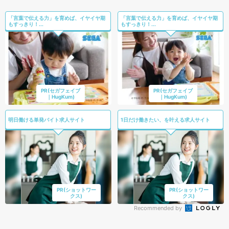
「言葉で伝える力」を育めば、イヤイヤ期
「言葉で伝える力」を育めば、イヤイヤ期
もすっきり！...
もすっきり！...
PR(セガフェイブ
PR(セガフェイブ
｜HugKum)
｜HugKum)
明日働ける単発バイト求人サイト
1日だけ働きたい、を叶える求人サイト
PR(ショットワー
PR(ショットワー
クス)
クス)
Recommended by