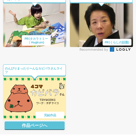
PR(タカラトミー
｜Hugkum)
PR(くらしの話題)
Recommended by
のんびりまったり〜んなカピバラさんライ
フ
完結作品
作品ページへ