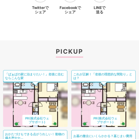
Twitterで
Facebookで
LINEで
シェア
シェア
送る
PICKUP
「ばぁばの家に泊まりたい！」老後に住む
これが正解！「老後の理想的な間取り」と
ならこんな家
は？
PR(株式会社ウェ
PR(株式会社ウェ
ブサポート)
ブサポート)
おかたづけもできる点がうれしい！ 動物の
お墓の撤去にいくらかかる？墓じまい費用
鳴き声やセ...