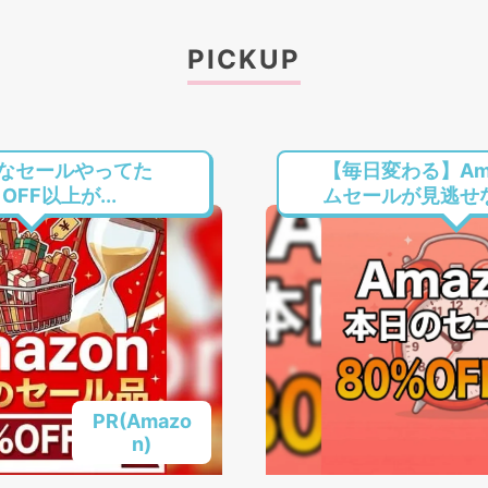
PICKUP
なセールやってた
【毎日変わる】Am
FF以上が...
ムセールが見逃せない
PR(Amazo
n)