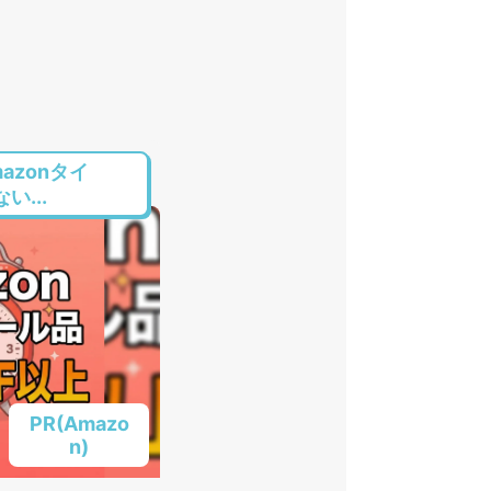
azonタイ
...
PR(Amazo
n)