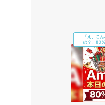
「え、こん
の？」80％O