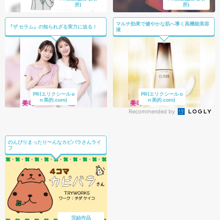
所)
所)
マルチ効果で健やかな肌へ導く高機能美容
『ザ セラム』の知られざる実力に迫る！
液
PR(エリクシール o
PR(エリクシール o
n 美的.com)
n 美的.com)
Recommended by
のんびりまったり〜んなカピバラさんライ
フ
完結作品