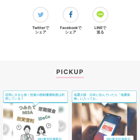
Twitterで
Facebookで
LINEで
シェア
シェア
送る
PICKUP
活用に大きな差！投資の税制優遇制度は利
地震大国・日本に住んでいたら「地震保
用している？
険」に入ってお...
PR(東京証券取引
PR(東京証券取引