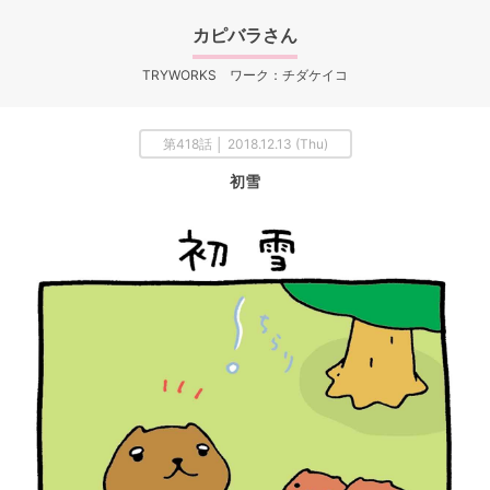
カピバラさん
TRYWORKS ワーク：チダケイコ
第418話 │ 2018.12.13 (Thu)
初雪