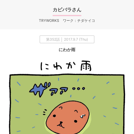
カピバラさん
TRYWORKS ワーク：チダケイコ
第352話 │ 2017.9.7 (Thu)
にわか雨