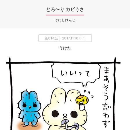
とろ〜り カビうさ
そにしけんじ
第014話 │ 2017.11.10 (Fri)
うけた