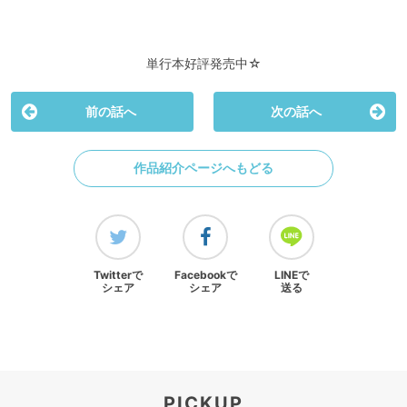
単行本好評発売中☆
前の話へ
次の話へ
作品紹介ページへもどる
Twitterで
Facebookで
LINEで
シェア
シェア
送る
PICKUP