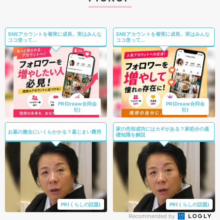
SNSアカウントを着実に成長。実はみんな
SNSアカウントを着実に成長。実はみんな
ココ使って...
ココ使って...
PR(Dreaw合同会
PR(Dreaw合同会
社)
社)
家の売却成功にはカギがある？家処分の基
お墓の撤去にいくらかかる？墓じまい費用
礎知識を解説
PR(くらしの話題)
PR(くらしの話題)
Recommended by