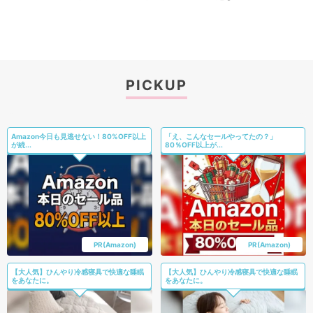
PICKUP
Amazon今日も見逃せない！80%OFF以上
「え、こんなセールやってたの？」
が続...
80％OFF以上が...
PR(Amazon)
PR(Amazon)
【大人気】ひんやり冷感寝具で快適な睡眠
【大人気】ひんやり冷感寝具で快適な睡眠
をあなたに。
をあなたに。