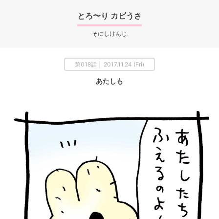
とろ〜り カビうさ
そにしけんじ
第018話 │ 2017.11.24 (Fri)
あたしも