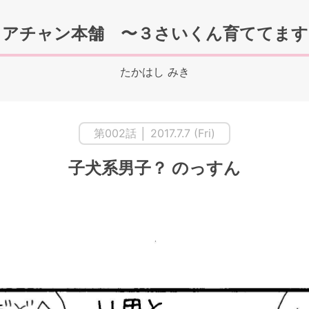
カアチャン本舗 〜３さいくん育ててます
たかはし みき
第002話 │ 2017.7.7 (Fri)
子犬系男子？ のっすん