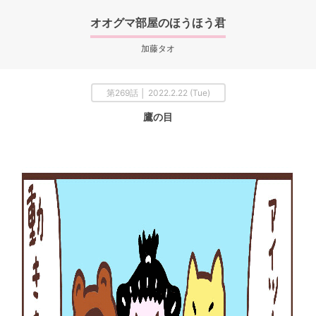
オオグマ部屋のほうほう君
加藤タオ
第269話 │ 2022.2.22 (Tue)
鷹の目