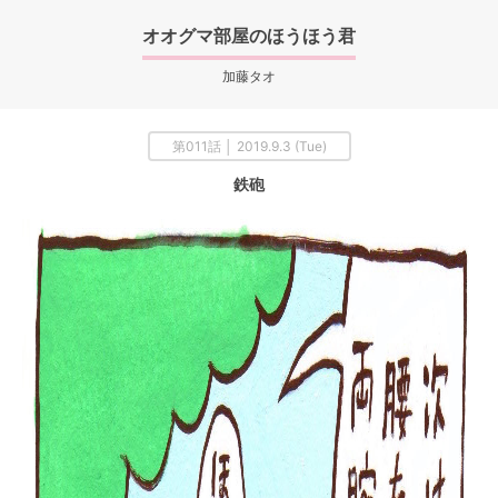
オオグマ部屋のほうほう君
加藤タオ
第011話 │ 2019.9.3 (Tue)
鉄砲