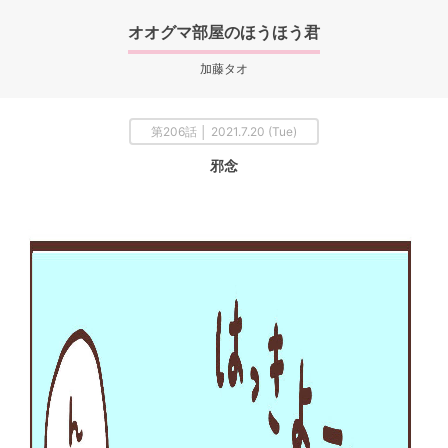
オオグマ部屋のほうほう君
加藤タオ
第206話 │ 2021.7.20 (Tue)
邪念