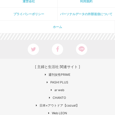
運営会社
利用規約
プライパシーポリシー
パーソナルデータの外部送信について
ホーム
[ 主婦と生活社 関連サイト ]
週刊女性PRIME
PASH! PLUS
ar web
CHANTO
日本×アウトドア【cazual】
Web LEON