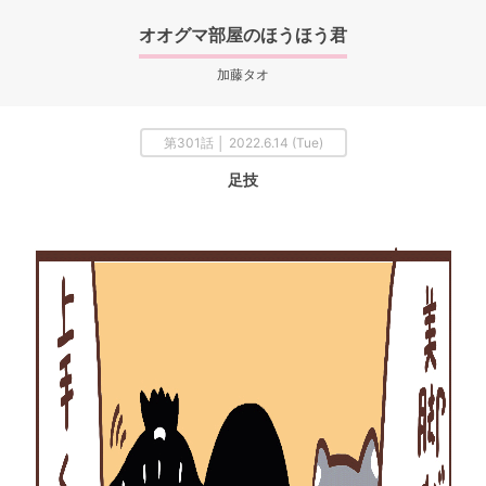
オオグマ部屋のほうほう君
加藤タオ
第301話 │ 2022.6.14 (Tue)
足技