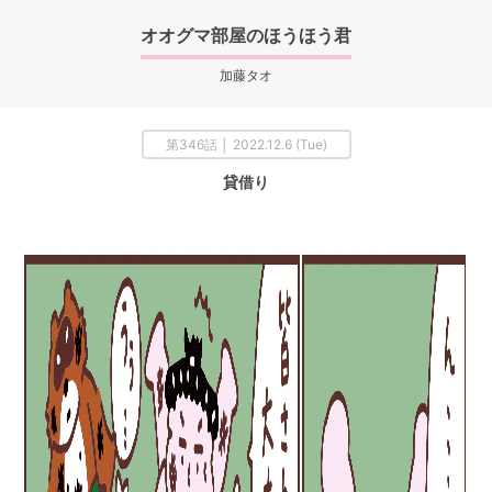
オオグマ部屋のほうほう君
加藤タオ
第346話 │ 2022.12.6 (Tue)
貸借り