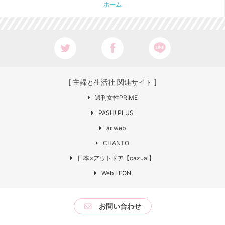
ホーム
[ 主婦と生活社 関連サイト ]
週刊女性PRIME
PASH! PLUS
ar web
CHANTO
日本×アウトドア【cazual】
Web LEON
お問い合わせ