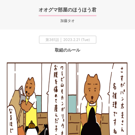
オオグマ部屋のほうほう君
加藤タオ
第361話 │ 2023.2.21 (Tue)
取組のルール