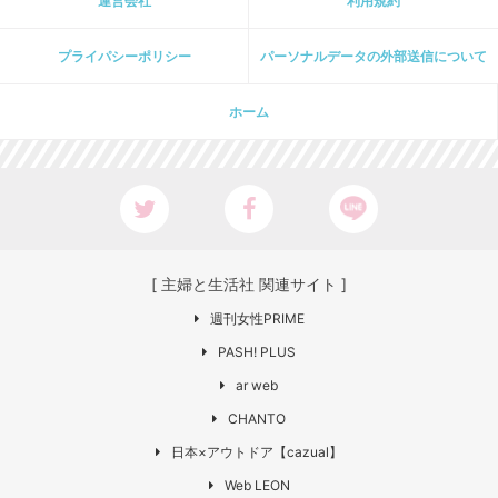
運営会社
利用規約
プライパシーポリシー
パーソナルデータの外部送信について
ホーム
[ 主婦と生活社 関連サイト ]
週刊女性PRIME
PASH! PLUS
ar web
CHANTO
日本×アウトドア【cazual】
Web LEON