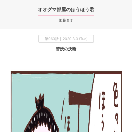
オオグマ部屋のほうほう君
加藤タオ
第063話 │ 2020.3.3 (Tue)
苦渋の決断