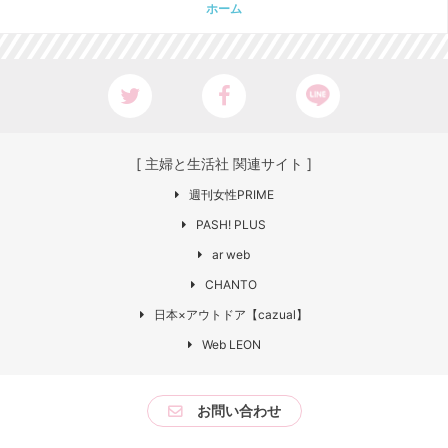
ホーム
[ 主婦と生活社 関連サイト ]
週刊女性PRIME
PASH! PLUS
ar web
CHANTO
日本×アウトドア【cazual】
Web LEON
お問い合わせ