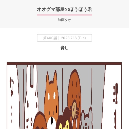
オオグマ部屋のほうほう君
加藤タオ
第400話 │ 2023.7.18 (Tue)
脅し