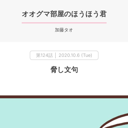
オオグマ部屋のほうほう君
加藤タオ
第124話 │ 2020.10.6 (Tue)
脅し文句