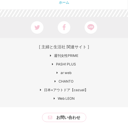
ホーム
[ 主婦と生活社 関連サイト ]
週刊女性PRIME
PASH! PLUS
ar web
CHANTO
日本×アウトドア【cazual】
Web LEON
お問い合わせ