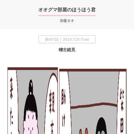
オオグマ部屋のほうほう君
加藤タオ
第401話 │ 2023.7.25 (Tue)
稽古総見