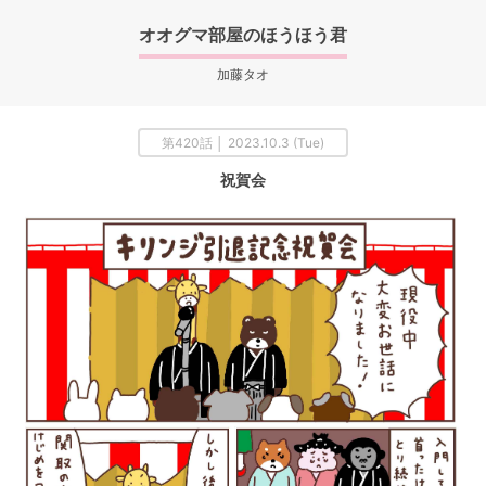
オオグマ部屋のほうほう君
加藤タオ
第420話 │ 2023.10.3 (Tue)
祝賀会