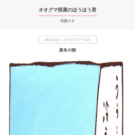
オオグマ部屋のほうほう君
加藤タオ
第040話 │ 2019.12.17 (Tue)
真冬の朝