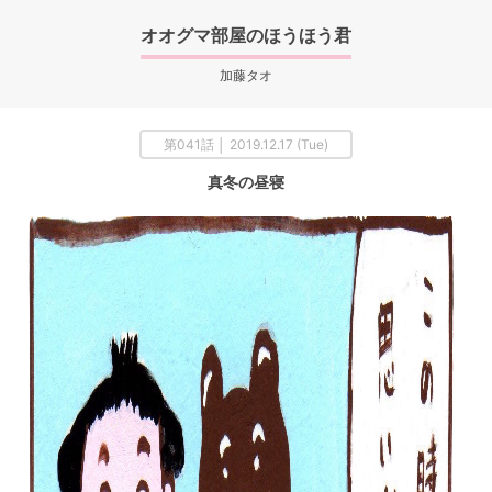
オオグマ部屋のほうほう君
加藤タオ
第041話 │ 2019.12.17 (Tue)
真冬の昼寝