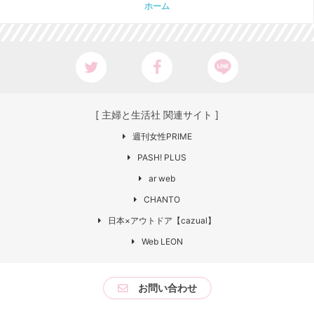
ホーム
[ 主婦と生活社 関連サイト ]
週刊女性PRIME
PASH! PLUS
ar web
CHANTO
日本×アウトドア【cazual】
Web LEON
お問い合わせ