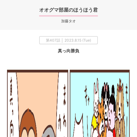
オオグマ部屋のほうほう君
加藤タオ
第407話 │ 2023.8.15 (Tue)
真っ向勝負