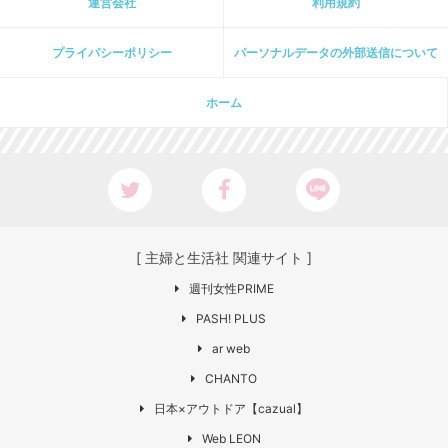
運営会社
利用規約
プライパシーポリシー
パーソナルデータの外部送信について
ホーム
[ 主婦と生活社 関連サイト ]
週刊女性PRIME
PASH! PLUS
ar web
CHANTO
日本×アウトドア【cazual】
Web LEON