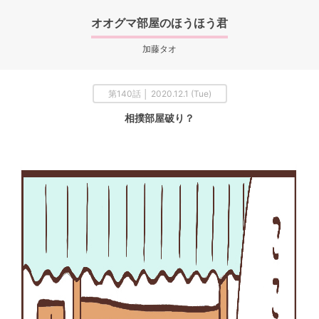
オオグマ部屋のほうほう君
加藤タオ
第140話 │ 2020.12.1 (Tue)
相撲部屋破り？