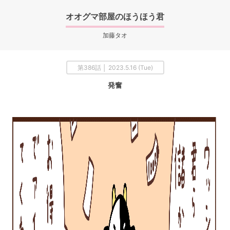
オオグマ部屋のほうほう君
加藤タオ
第386話 │ 2023.5.16 (Tue)
発奮