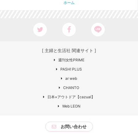
ホーム
[ 主婦と生活社 関連サイト ]
週刊女性PRIME
PASH! PLUS
ar web
CHANTO
日本×アウトドア【cazual】
Web LEON
お問い合わせ