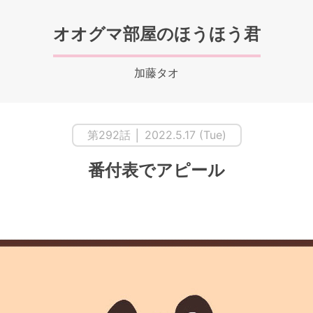
オオグマ部屋のほうほう君
加藤タオ
第292話 │ 2022.5.17 (Tue)
番付表でアピール