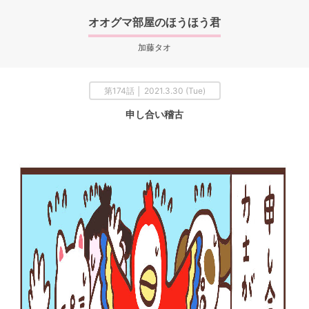
オオグマ部屋のほうほう君
加藤タオ
第174話 │ 2021.3.30 (Tue)
申し合い稽古