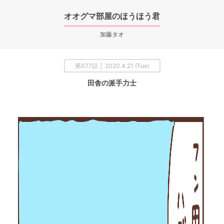
オオグマ部屋のほうほう君
加藤タオ
第077話 │ 2020.4.21 (Tue)
田舎の派手力士