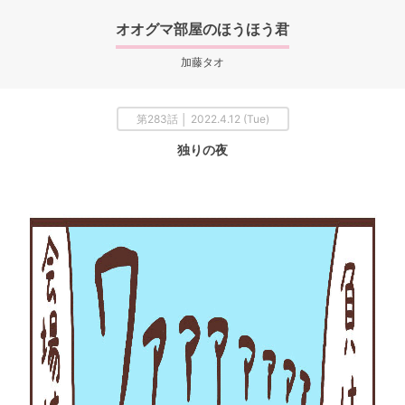
オオグマ部屋のほうほう君
加藤タオ
第283話 │ 2022.4.12 (Tue)
独りの夜