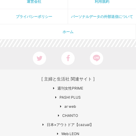
運営会社
利用規約
プライパシーポリシー
パーソナルデータの外部送信について
ホーム
[ 主婦と生活社 関連サイト ]
週刊女性PRIME
PASH! PLUS
ar web
CHANTO
日本×アウトドア【cazual】
Web LEON