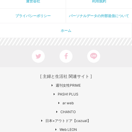
運営会社
利用規約
プライパシーポリシー
パーソナルデータの外部送信について
ホーム
[ 主婦と生活社 関連サイト ]
週刊女性PRIME
PASH! PLUS
ar web
CHANTO
日本×アウトドア【cazual】
Web LEON