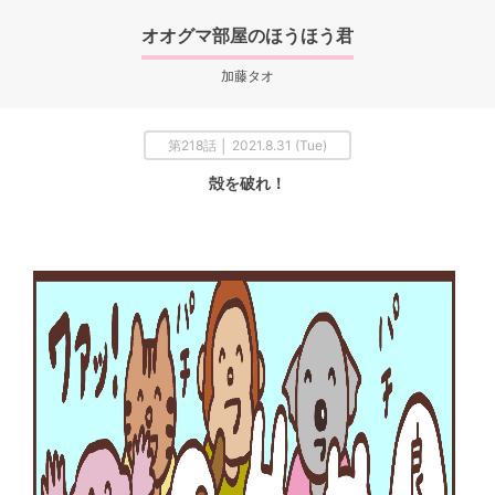
オオグマ部屋のほうほう君
加藤タオ
第218話 │ 2021.8.31 (Tue)
殻を破れ！