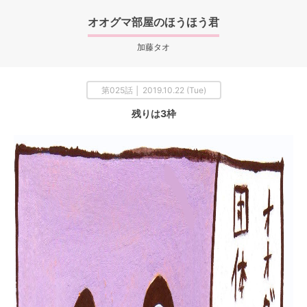
オオグマ部屋のほうほう君
加藤タオ
第025話 │ 2019.10.22 (Tue)
残りは3枠