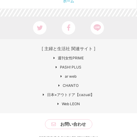
ホーム
[ 主婦と生活社 関連サイト ]
週刊女性PRIME
PASH! PLUS
ar web
CHANTO
日本×アウトドア【cazual】
Web LEON
お問い合わせ