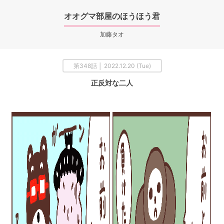
オオグマ部屋のほうほう君
加藤タオ
第348話 │ 2022.12.20 (Tue)
正反対な二人