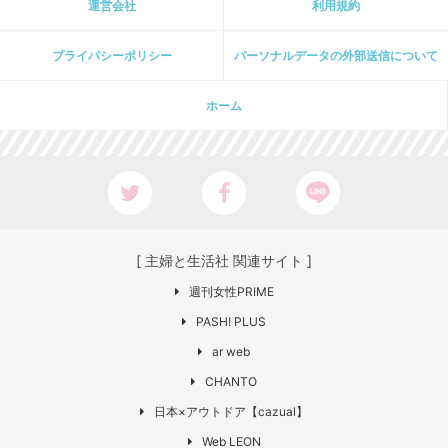
運営会社
利用規約
プライパシーポリシー
パーソナルデータの外部送信について
ホーム
[ 主婦と生活社 関連サイト ]
週刊女性PRIME
PASH! PLUS
ar web
CHANTO
日本×アウトドア【cazual】
Web LEON