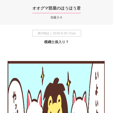
オオグマ部屋のほうほう君
加藤タオ
第096話 │ 2020.6.30 (Tue)
横綱土俵入り？