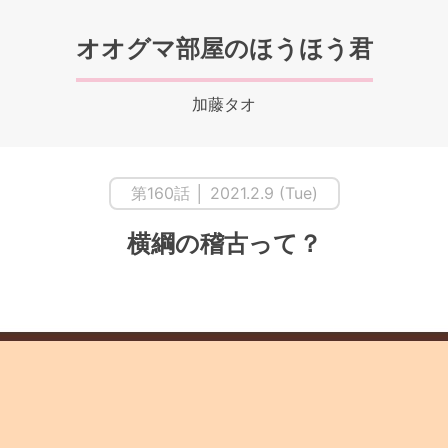
オオグマ部屋のほうほう君
加藤タオ
第160話 │ 2021.2.9 (Tue)
横綱の稽古って？