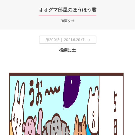
オオグマ部屋のほうほう君
加藤タオ
第200話 │ 2021.6.29 (Tue)
横綱に土