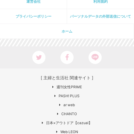
運営会社
利用規約
プライパシーポリシー
パーソナルデータの外部送信について
ホーム
[ 主婦と生活社 関連サイト ]
週刊女性PRIME
PASH! PLUS
ar web
CHANTO
日本×アウトドア【cazual】
Web LEON