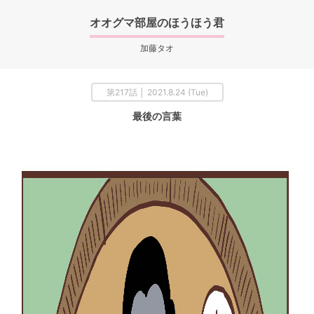
オオグマ部屋のほうほう君
加藤タオ
第217話 │ 2021.8.24 (Tue)
最後の言葉