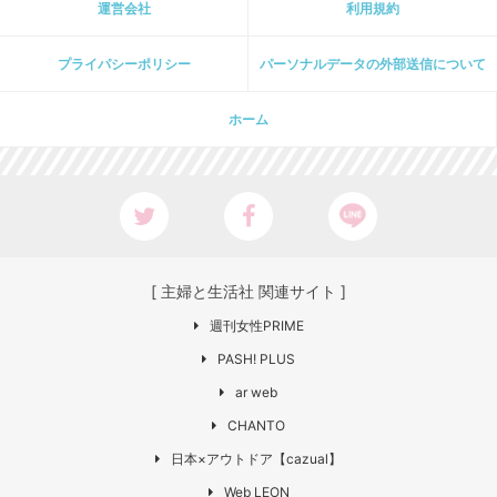
運営会社
利用規約
プライパシーポリシー
パーソナルデータの外部送信について
ホーム
[ 主婦と生活社 関連サイト ]
週刊女性PRIME
PASH! PLUS
ar web
CHANTO
日本×アウトドア【cazual】
Web LEON