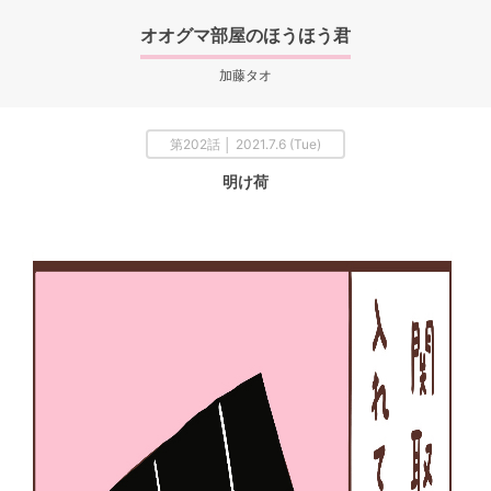
オオグマ部屋のほうほう君
加藤タオ
第202話 │ 2021.7.6 (Tue)
明け荷