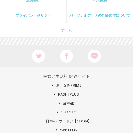
運営会社
利用規約
プライパシーポリシー
パーソナルデータの外部送信について
ホーム
[ 主婦と生活社 関連サイト ]
週刊女性PRIME
PASH! PLUS
ar web
CHANTO
日本×アウトドア【cazual】
Web LEON