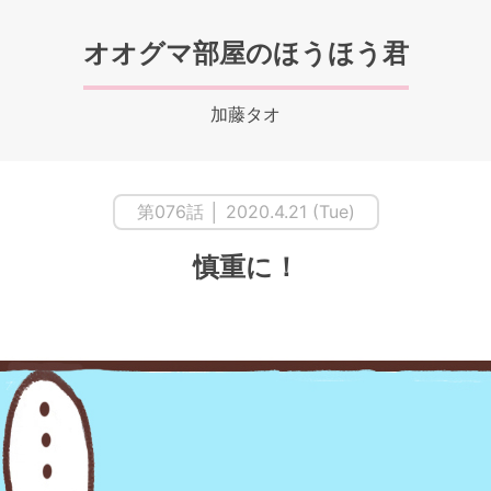
オオグマ部屋のほうほう君
加藤タオ
第076話 │ 2020.4.21 (Tue)
慎重に！