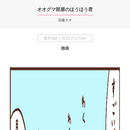
オオグマ部屋のほうほう君
加藤タオ
第309話 │ 2022.7.12 (Tue)
徳俵