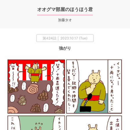
オオグマ部屋のほうほう君
加藤タオ
第424話 │ 2023.10.17 (Tue)
強がり