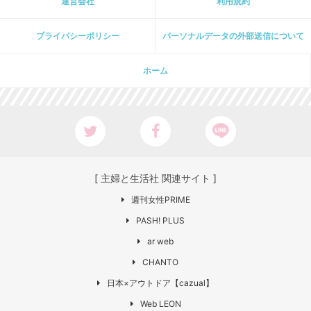
運営会社
利用規約
プライパシーポリシー
パーソナルデータの外部送信について
ホーム
[ 主婦と生活社 関連サイト ]
週刊女性PRIME
PASH! PLUS
ar web
CHANTO
日本×アウトドア【cazual】
Web LEON