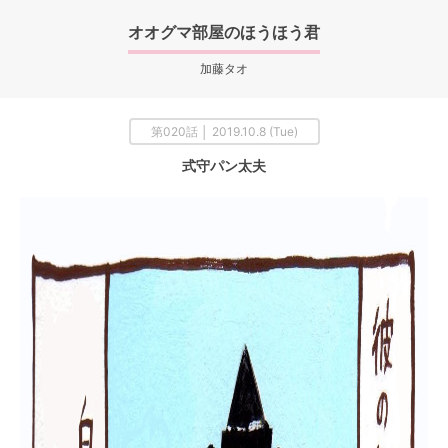
オオグマ部屋のほうほう君
加藤タオ
第020話 │ 2019.10.8 (Tue)
式守パン太夫