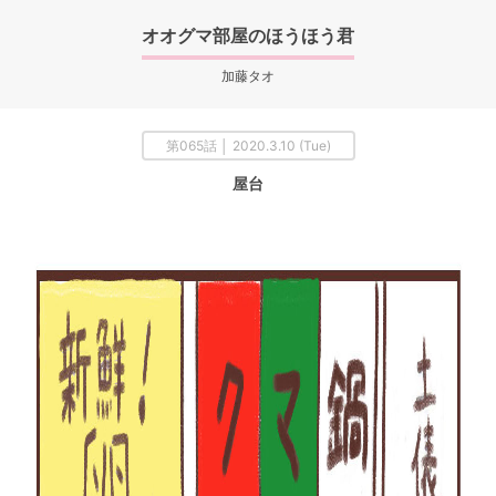
オオグマ部屋のほうほう君
加藤タオ
第065話 │ 2020.3.10 (Tue)
屋台