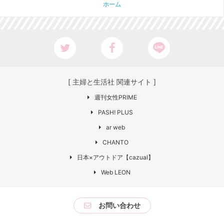
ホーム
[ 主婦と生活社 関連サイト ]
週刊女性PRIME
PASH! PLUS
ar web
CHANTO
日本×アウトドア【cazual】
Web LEON
お問い合わせ