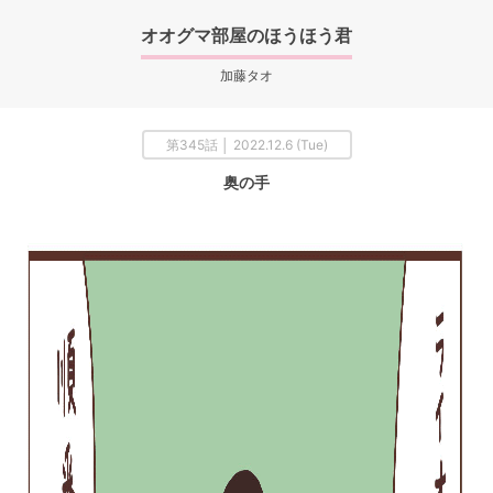
オオグマ部屋のほうほう君
加藤タオ
第345話 │ 2022.12.6 (Tue)
奥の手