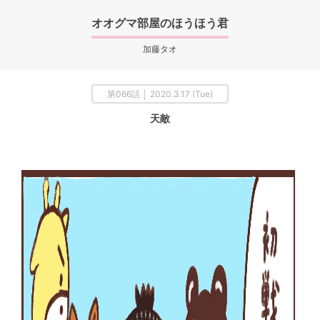
オオグマ部屋のほうほう君
加藤タオ
第066話 │ 2020.3.17 (Tue)
天敵